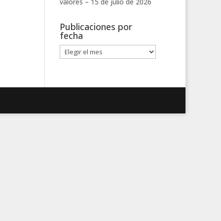
valores –
15 de julio de 2026
Publicaciones por
fecha
Publicaciones
por
fecha