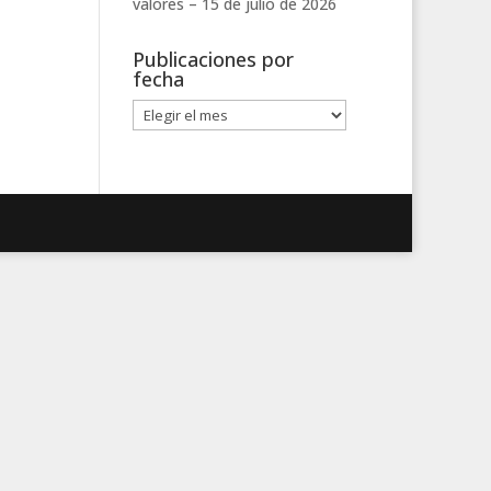
valores –
15 de julio de 2026
Publicaciones por
fecha
Publicaciones
por
fecha