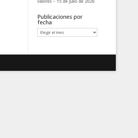
valores –
15 de julio de 2026
Publicaciones por
fecha
Publicaciones
por
fecha