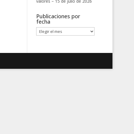
valores –
15 de julio de 2026
Publicaciones por
fecha
Publicaciones
por
fecha