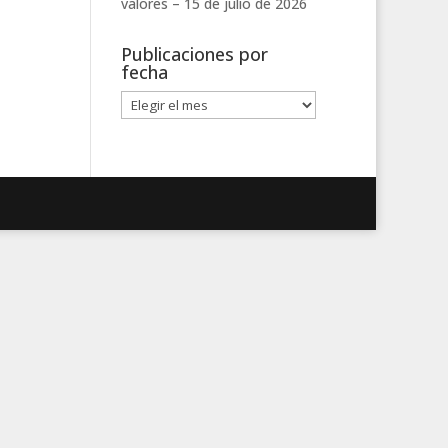
valores –
15 de julio de 2026
Publicaciones por
fecha
Publicaciones
por
fecha