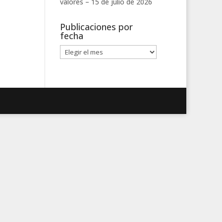
valores –
15 de julio de 2026
Publicaciones por
fecha
Publicaciones
por
fecha