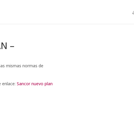
N –
n las mismas normas de
e enlace:
Sancor nuevo plan