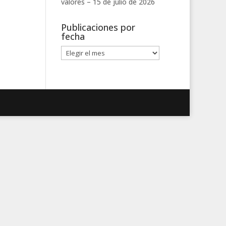
valores –
15 de julio de 2026
Publicaciones por
fecha
Publicaciones
por
fecha