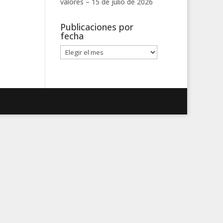
valores –
15 de julio de 2026
Publicaciones por
fecha
Publicaciones
por
fecha