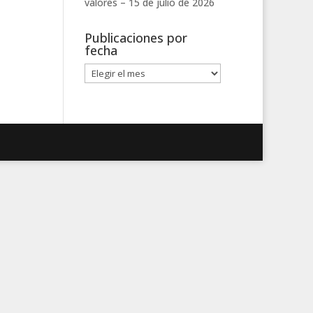
valores –
15 de julio de 2026
Publicaciones por
fecha
Publicaciones
por
fecha