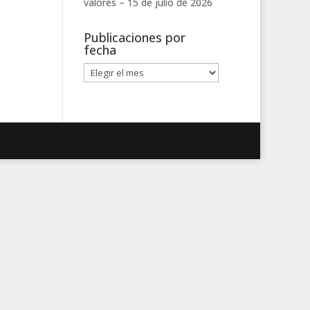
valores –
15 de julio de 2026
Publicaciones por
fecha
Publicaciones
por
fecha