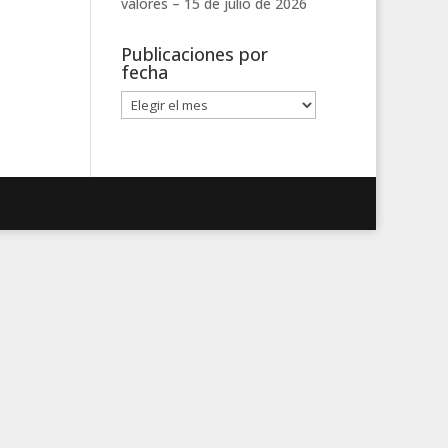
valores –
15 de julio de 2026
Publicaciones por
fecha
Publicaciones
por
fecha