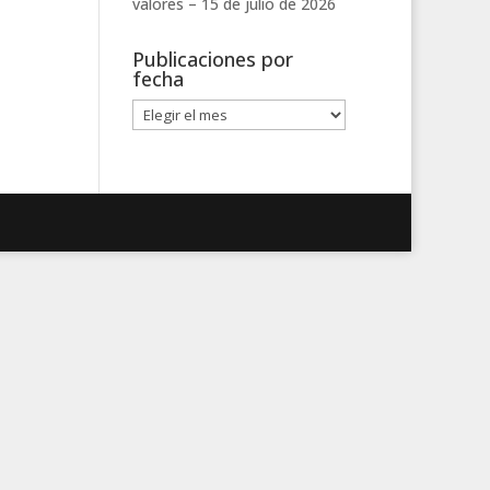
valores –
15 de julio de 2026
Publicaciones por
fecha
Publicaciones
por
fecha