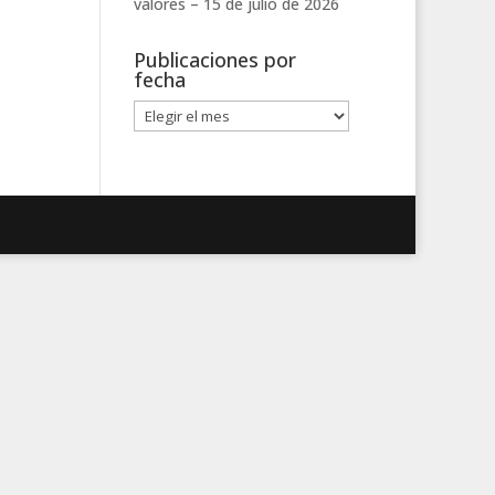
valores –
15 de julio de 2026
Publicaciones por
fecha
Publicaciones
por
fecha