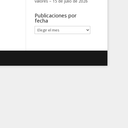
valores –
15 de julio de 2026
Publicaciones por
fecha
Publicaciones
por
fecha