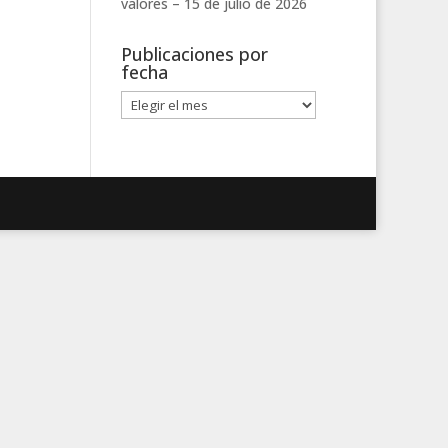
valores –
15 de julio de 2026
Publicaciones por
fecha
Publicaciones
por
fecha