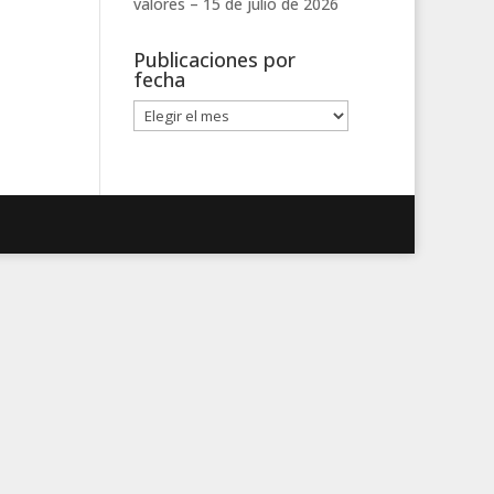
valores –
15 de julio de 2026
Publicaciones por
fecha
Publicaciones
por
fecha