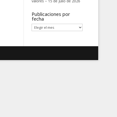
valores –
15 de julio de 2026
Publicaciones por
fecha
Publicaciones
por
fecha