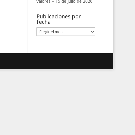
valores –
15 de julio de 2026
Publicaciones por
fecha
Publicaciones
por
fecha