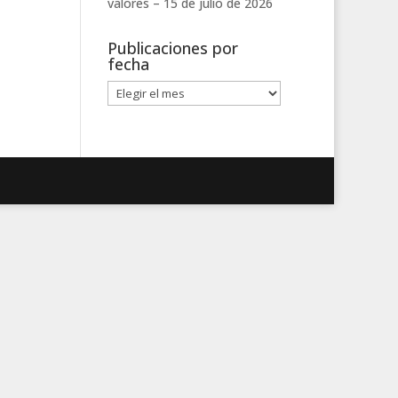
valores –
15 de julio de 2026
Publicaciones por
fecha
Publicaciones
por
fecha