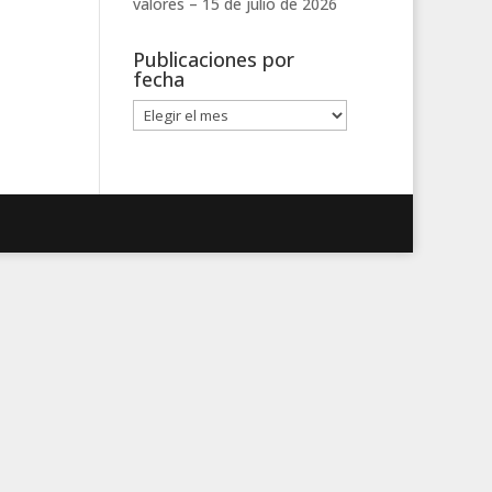
valores –
15 de julio de 2026
Publicaciones por
fecha
Publicaciones
por
fecha