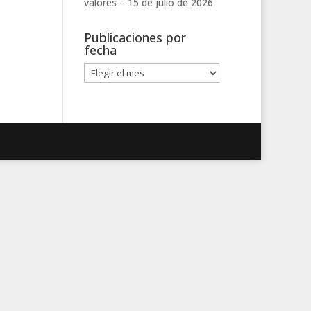
valores –
15 de julio de 2026
Publicaciones por
fecha
Publicaciones
por
fecha