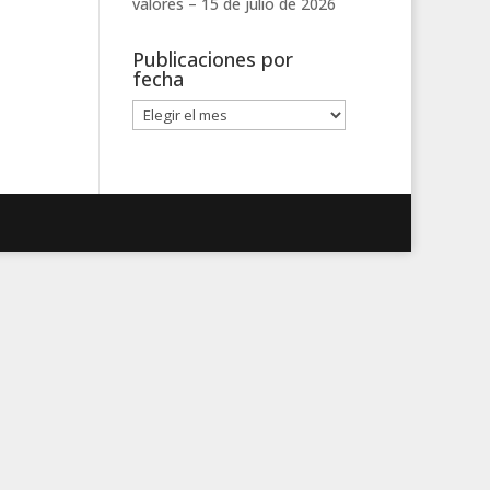
valores –
15 de julio de 2026
Publicaciones por
fecha
Publicaciones
por
fecha