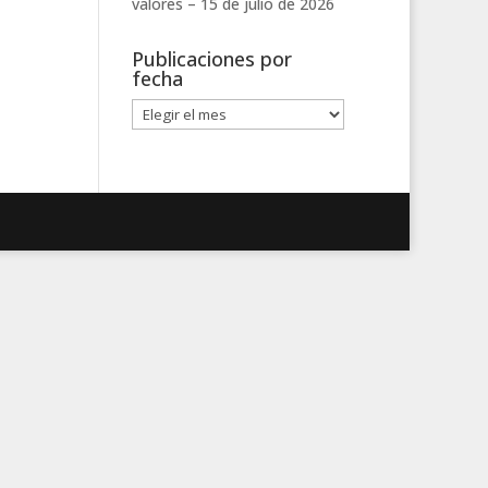
valores –
15 de julio de 2026
Publicaciones por
fecha
Publicaciones
por
fecha