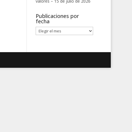
valores –
15 de julio de 2026
Publicaciones por
fecha
Publicaciones
por
fecha