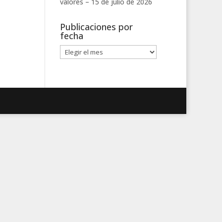
valores –
15 de julio de 2026
Publicaciones por
fecha
Publicaciones
por
fecha